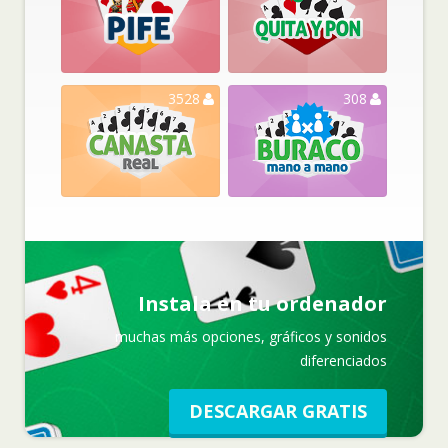
3528
308
Instala en tu ordenador
muchas más opciones, gráficos y sonidos
diferenciados
DESCARGAR GRATIS