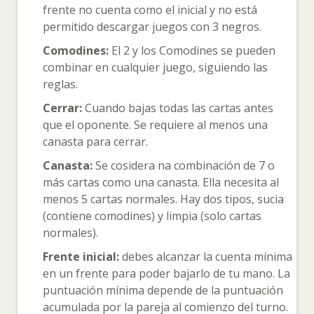
frente no cuenta como el inicial y no está
permitido descargar juegos con 3 negros.
Comodines:
El 2 y los Comodines se pueden
combinar en cualquier juego, siguiendo las
reglas.
Cerrar:
Cuando bajas todas las cartas antes
que el oponente. Se requiere al menos una
canasta para cerrar.
Canasta:
Se cosidera na combinación de 7 o
más cartas como una canasta. Ella necesita al
menos 5 cartas normales. Hay dos tipos, sucia
(contiene comodines) y limpia (solo cartas
normales).
Frente inicial:
debes alcanzar la cuenta mínima
en un frente para poder bajarlo de tu mano. La
puntuación mínima depende de la puntuación
acumulada por la pareja al comienzo del turno.