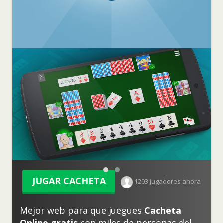
JUGAR CACHETA
1203 jugadores ahora
Mejor web para que juegues
Cacheta
Online gratis
con miles de personas del