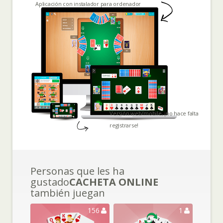
Aplicación con instalador para ordenador
Versión web/mobile, ¡no hace falta
registrarse!
Personas que les ha
gustado
CACHETA ONLINE
también juegan
156
1