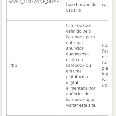
SAVED_TIMEZONE_OFFSET
fuso horário do
compar
usuário
Este cookie é
definido pelo
Facebook para
entregar
Com o
anúncios
Facebo
quando eles
ele é o
estão no
fornec
_fbp
Facebook ou
plataf
em uma
login 
plataforma
Facebo
digital
utiliza
alimentada por
anúncios do
Facebook após
visitar este site.