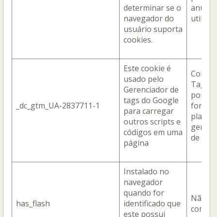
determinar se o
anúnci
navegador do
utiliza
usuário suporta
cookies.
Este cookie é
Com o 
usado pelo
Tag M
Gerenciador de
pois el
tags do Google
_dc_gtm_UA-2837711-1
fornec
para carregar
plataf
outros scripts e
gerenc
códigos em uma
de tags
página
Instalado no
navegador
quando for
Não
has_flash
identificado que
compar
este possui