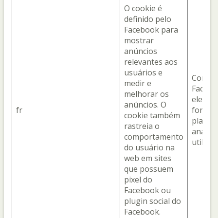
O cookie é
definido pelo
Facebook para
mostrar
anúncios
relevantes aos
usuários e
Com o
medir e
Facebo
melhorar os
ele é o
anúncios. O
fr
fornec
cookie também
plataf
rastreia o
analíti
comportamento
utiliza
do usuário na
web em sites
que possuem
pixel do
Facebook ou
plugin social do
Facebook.