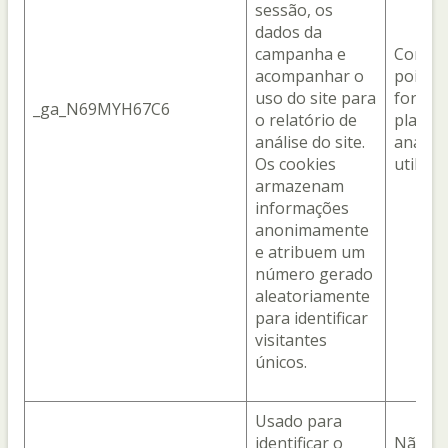
sessão, os
dados da
campanha e
Com o 
acompanhar o
pois el
uso do site para
fornec
_ga_N69MYH67C6
o relatório de
plataf
análise do site.
analíti
Os cookies
utiliza
armazenam
informações
anonimamente
e atribuem um
número gerado
aleatoriamente
para identificar
visitantes
únicos.
Usado para
identificar o
Não