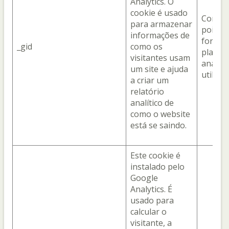
Analytics. O
cookie é usado
Com o 
para armazenar
pois el
informações de
fornec
_gid
como os
plataf
visitantes usam
analíti
um site e ajuda
utiliza
a criar um
relatório
analítico de
como o website
está se saindo.
Este cookie é
instalado pelo
Google
Analytics. É
usado para
calcular o
visitante, a