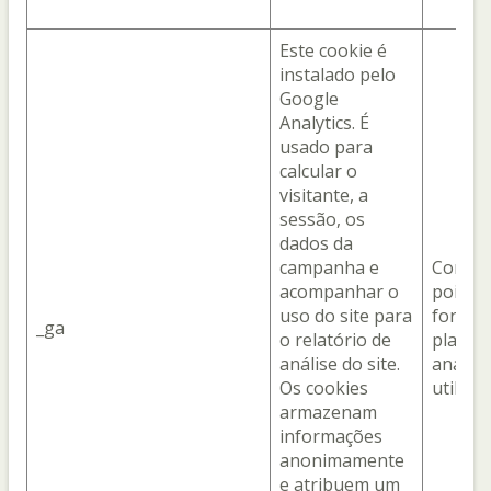
Este cookie é
instalado pelo
Google
Analytics. É
usado para
calcular o
visitante, a
sessão, os
dados da
campanha e
Com o 
acompanhar o
pois el
uso do site para
fornec
_ga
o relatório de
plataf
análise do site.
analíti
Os cookies
utiliza
armazenam
informações
anonimamente
e atribuem um