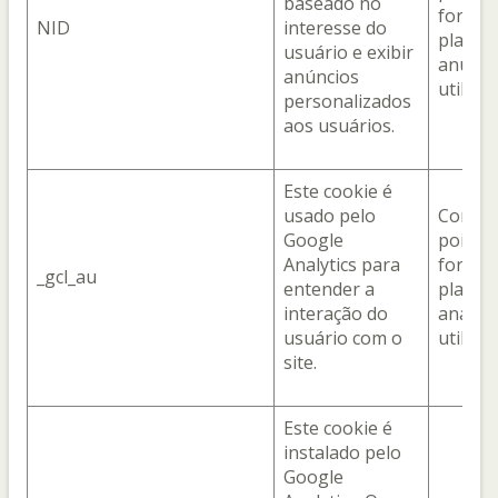
baseado no
fornec
NID
interesse do
plataf
usuário e exibir
anúnci
anúncios
utiliza
personalizados
aos usuários.
Este cookie é
usado pelo
Com o 
Google
pois el
Analytics para
fornec
_gcl_au
entender a
plataf
interação do
analíti
usuário com o
utiliza
site.
Este cookie é
instalado pelo
Google