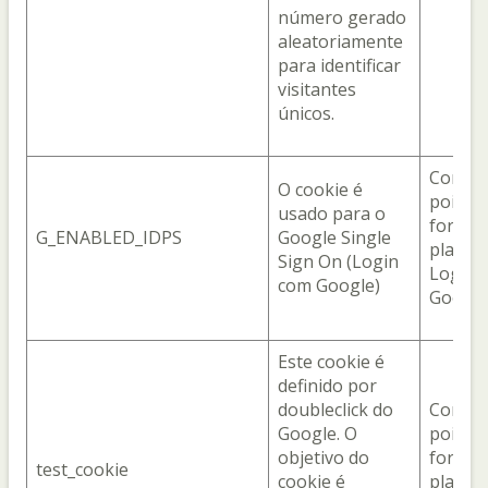
número gerado
aleatoriamente
para identificar
visitantes
únicos.
Com o 
O cookie é
pois el
usado para o
fornec
G_ENABLED_IDPS
Google Single
plataf
Sign On (Login
Login 
com Google)
Google 
Este cookie é
definido por
doubleclick do
Com o 
Google. O
pois el
objetivo do
fornec
test_cookie
cookie é
plataf