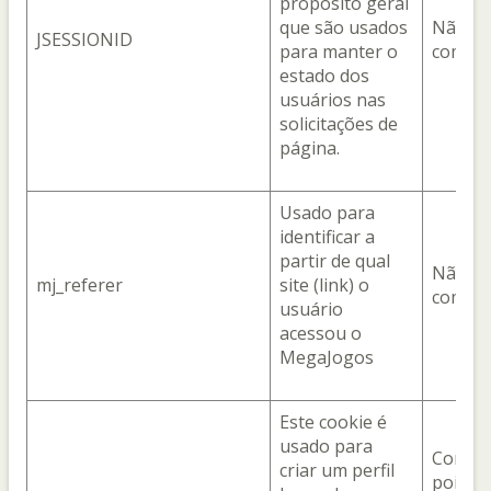
propósito geral
que são usados
Não
JSESSIONID
para manter o
compar
estado dos
usuários nas
solicitações de
página.
Usado para
identificar a
partir de qual
Não
mj_referer
site (link) o
compar
usuário
acessou o
MegaJogos
Este cookie é
usado para
Com o 
criar um perfil
pois el