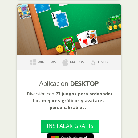
WINDOWS
MAC OS
LINUX
Aplicación
DESKTOP
Diversión con
77 juegos
para ordenador.
Los mejores gráficos y avatares
personalizables.
INSTALAR GRATIS