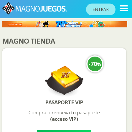
ENTRAR
RANKINGS
MAGNO TIENDA
TORNEOS
COMUNIDAD
-70
%
AYUDA
PASAPORTE
!
JUGAR
PASAPORTE VIP
Compra o renueva tu pasaporte
Idioma del sitio
(acceso VIP)