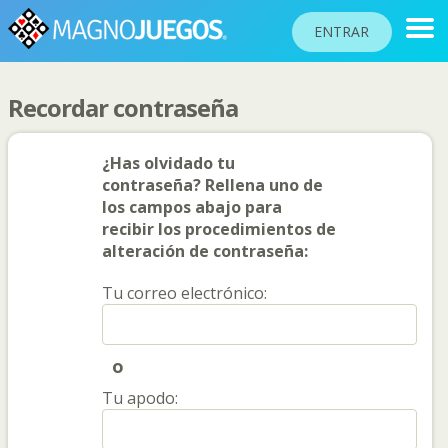
ENTRAR
Recordar contraseña
RANKINGS
¿Has olvidado tu
TORNEOS
contraseña? Rellena uno de
los campos abajo para
COMUNIDAD
recibir los procedimientos de
AYUDA
alteración de contraseña:
PASAPORTE
Tu correo electrónico:
!
JUGAR
o
Idioma del sitio
Tu apodo: