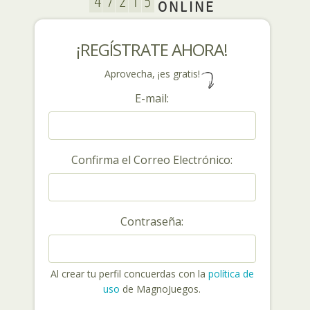
ONLINE
¡REGÍSTRATE AHORA!
Aprovecha, ¡es gratis!
E-mail:
Confirma el Correo Electrónico:
Contraseña:
Al crear tu perfil concuerdas con la
política de
uso
de MagnoJuegos.