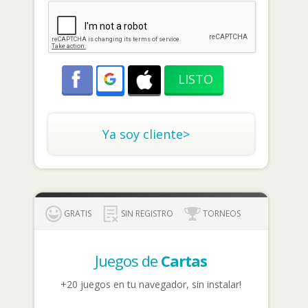
Ya soy cliente>
GRATIS
SIN REGISTRO
TORNEOS
Juegos de
Cartas
+20 juegos en tu navegador, sin instalar!