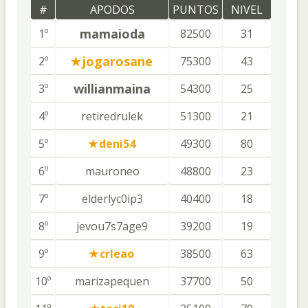
#
APODOS
PUNTOS
NIVEL
mamaioda
1º
82500
31
jogarosane
2º
75300
43
willianmaina
3º
54300
25
4º
retiredrulek
51300
21
5º
deni54
49300
80
6º
mauroneo
48800
23
7º
elderlyc0ip3
40400
18
8º
jevou7s7age9
39200
19
9º
crleao
38500
63
10º
marizapequen
37700
50