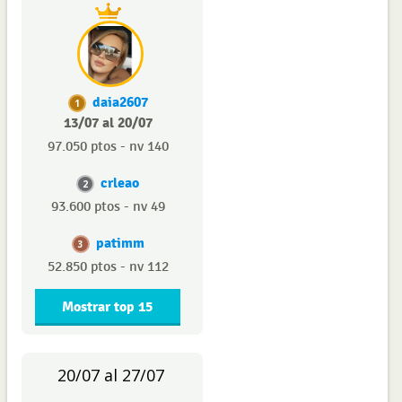
daia2607
1
13/07 al 20/07
97.050 ptos - nv 140
crleao
2
93.600 ptos - nv 49
patimm
3
52.850 ptos - nv 112
Mostrar top 15
20/07 al 27/07