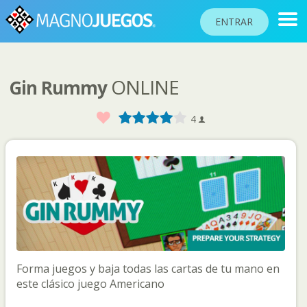
ENTRAR
ONLINE
Gin Rummy
RANKINGS
TORNEOS
Favorito
1
2
3
4
5
4
COMUNIDAD
AYUDA
PASAPORTE
JUGAR
Forma juegos y baja todas las cartas de tu mano en
Idioma del sitio
este clásico juego Americano