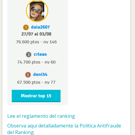
daia2607
1
27/07 al 03/08
76.600 ptos - nv 146
crleao
2
74.700 ptos - nv 60
deni54
3
67.500 ptos - nv 77
Mostrar top 15
Lee el reglamento del ranking
Observa aquí detalladamente la Política Antifraude
del Ranking.