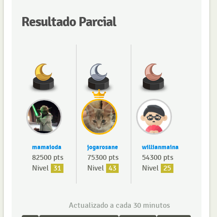
Resultado Parcial
mamaioda
jogarosane
willianmaina
82500 pts
75300 pts
54300 pts
Nivel
31
Nivel
43
Nivel
25
Actualizado a cada 30 minutos