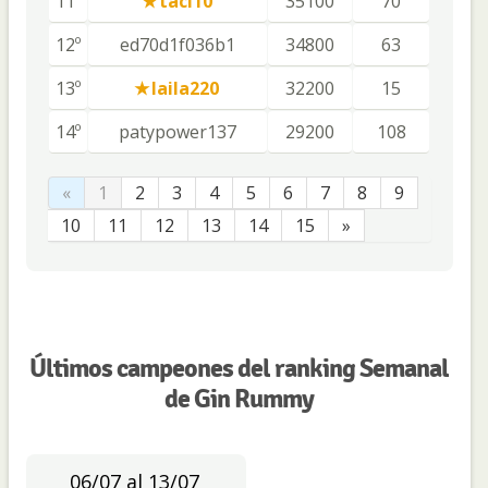
11º
taci10
35100
70
12º
ed70d1f036b1
34800
63
13º
laila220
32200
15
14º
patypower137
29200
108
«
1
2
3
4
5
6
7
8
9
10
11
12
13
14
15
»
Últimos campeones del ranking Semanal
de Gin Rummy
06/07 al 13/07