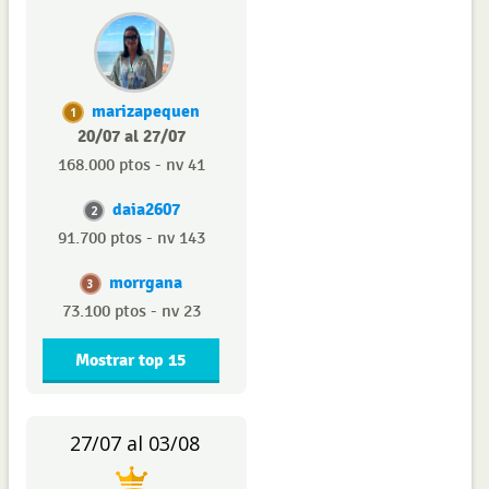
marizapequen
1
20/07 al 27/07
168.000 ptos - nv 41
daia2607
2
91.700 ptos - nv 143
morrgana
3
73.100 ptos - nv 23
Mostrar top 15
27/07 al 03/08