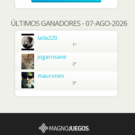
ÚLTIMOS GANADORES - 07-AGO-2026
laila220
1º
jogarosane
2º
mauroneo
3º