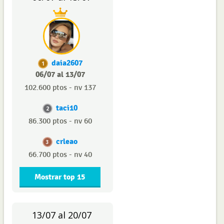
daia2607
1
06/07 al 13/07
102.600 ptos - nv 137
taci10
2
86.300 ptos - nv 60
crleao
3
66.700 ptos - nv 40
Mostrar top 15
13/07 al 20/07