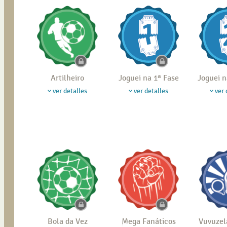
Artilheiro
Joguei na 1ª Fase
Joguei n
ver detalles
ver detalles
ver 
Bola da Vez
Mega Fanáticos
Vuvuzel