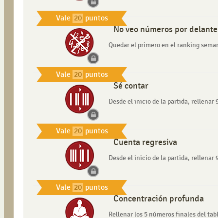
Vale
20
puntos
No veo números por delante
Quedar el primero en el ranking sema
Vale
20
puntos
Sé contar
Desde el inicio de la partida, rellen
Vale
20
puntos
Cuenta regresiva
Desde el inicio de la partida, rellen
Vale
20
puntos
Concentración profunda
Rellenar los 5 números finales del tab