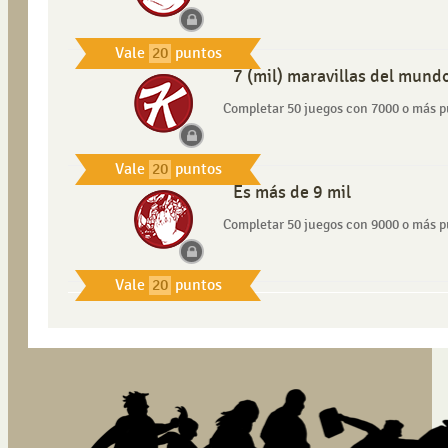
Vale
20
puntos
7 (mil) maravillas del mund
Completar 50 juegos con 7000 o más p
Vale
20
puntos
Es más de 9 mil
Completar 50 juegos con 9000 o más p
Vale
20
puntos