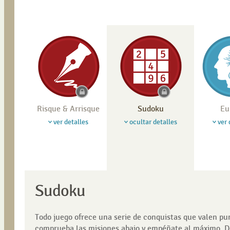
Risque & Arrisque
Sudoku
Eu
ver detalles
ocultar detalles
ver 
Sudoku
Todo juego ofrece una serie de conquistas que valen p
comprueba las misiones abajo y empéñate al máximo. De