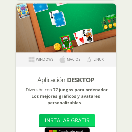
WINDOWS
MAC OS
LINUX
Aplicación
DESKTOP
Diversión con
77 juegos
para ordenador.
Los mejores gráficos y avatares
personalizables.
INSTALAR GRATIS