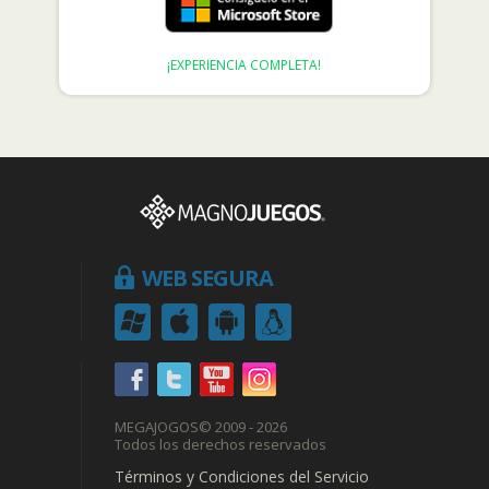
¡EXPERIENCIA COMPLETA!
WEB SEGURA
MEGAJOGOS
© 2009 - 2026
Todos los derechos reservados
Términos y Condiciones del Servicio