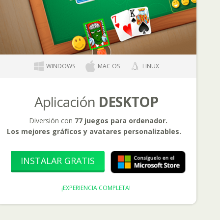
WINDOWS
MAC OS
LINUX
Aplicación
DESKTOP
Diversión con
77 juegos
para ordenador.
Los mejores gráficos y avatares personalizables.
INSTALAR GRATIS
¡EXPERIENCIA COMPLETA!