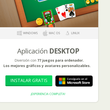
WINDOWS
MAC OS
LINUX
Aplicación
DESKTOP
Diversión con
77 juegos
para ordenador.
Los mejores gráficos y avatares personalizables.
INSTALAR GRATIS
¡EXPERIENCIA COMPLETA!