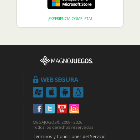
¡EXPERIENCIA COMPLETA!
WEB SEGURA
MEGAJOGOS
© 2009 - 2026
Todos los derechos reservados
Términos y Condiciones del Servicio