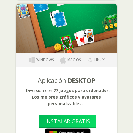
WINDOWS
MAC OS
LINUX
Aplicación
DESKTOP
Diversión con
77 juegos
para ordenador.
Los mejores gráficos y avatares
personalizables.
INSTALAR GRATIS