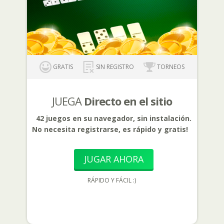
GRATIS
SIN REGISTRO
TORNEOS
JUEGA
Directo en el sitio
42 juegos
en su navegador, sin instalación.
No necesita registrarse, es rápido y gratis!
JUGAR AHORA
RÁPIDO Y FÁCIL :)