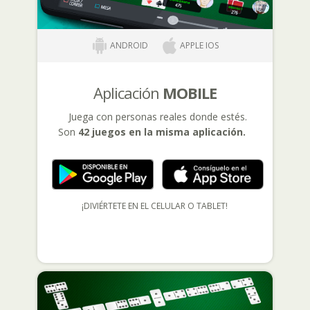
ANDROID
APPLE IOS
Aplicación
MOBILE
Juega con personas reales donde estés.
Son
42 juegos
en la misma aplicación.
¡DIVIÉRTETE EN EL CELULAR O TABLET!