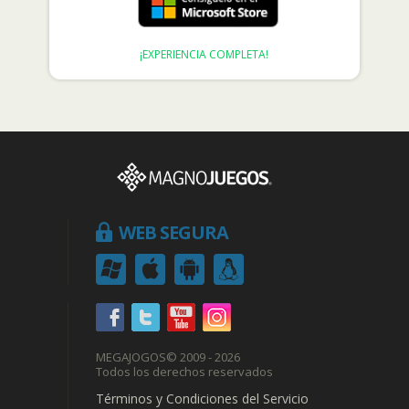
¡EXPERIENCIA COMPLETA!
WEB SEGURA
MEGAJOGOS
© 2009 - 2026
Todos los derechos reservados
Términos y Condiciones del Servicio