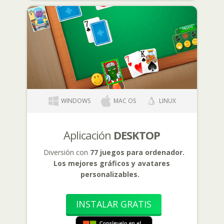
WINDOWS
MAC OS
LINUX
Aplicación
DESKTOP
Diversión con
77 juegos
para ordenador.
Los mejores gráficos y avatares
personalizables.
INSTALAR GRATIS