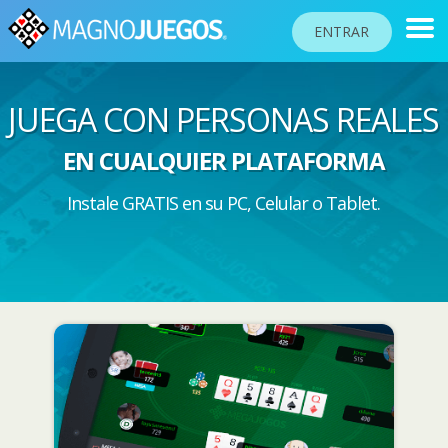
ENTRAR
JUEGA CON PERSONAS REALES
RANKINGS
EN CUALQUIER PLATAFORMA
TORNEOS
Instale GRATIS en su PC, Celular o Tablet.
COMUNIDAD
AYUDA
PASAPORTE
!
JUGAR
Idioma del sitio