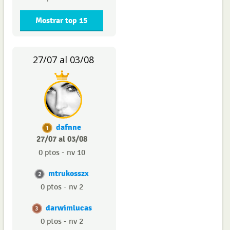
Mostrar top 15
27/07 al 03/08
dafnne
1
27/07 al 03/08
0 ptos - nv 10
mtrukosszx
2
0 ptos - nv 2
darwimlucas
3
0 ptos - nv 2