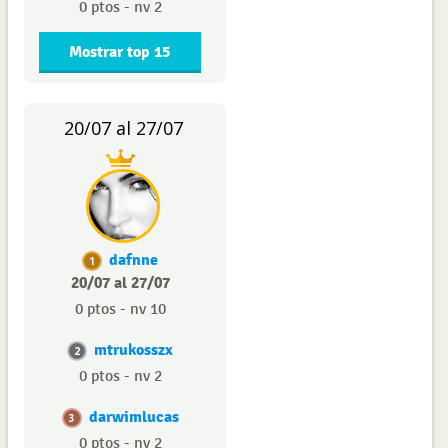
0 ptos - nv 2
Mostrar top 15
20/07 al 27/07
dafnne
1
20/07 al 27/07
0 ptos - nv 10
mtrukosszx
2
0 ptos - nv 2
darwimlucas
3
0 ptos - nv 2