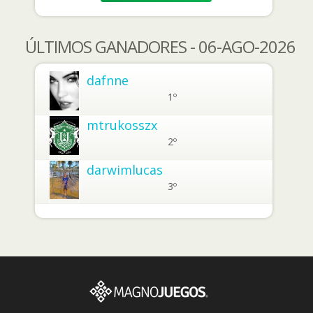
ÚLTIMOS GANADORES - 06-AGO-2026
dafnne
1º
mtrukosszx
2º
darwimlucas
3º