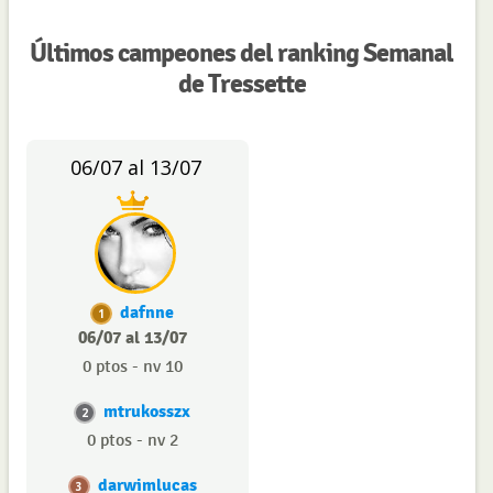
Últimos campeones del ranking Semanal
de Tressette
06/07 al 13/07
dafnne
1
06/07 al 13/07
0 ptos - nv 10
mtrukosszx
2
0 ptos - nv 2
darwimlucas
3