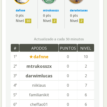
dafnne
mtrukosszx
darwimlucas
0 pts
0 pts
0 pts
Nivel
10
Nivel
2
Nivel
2
Actualizado a cada 30 minutos
#
APODOS
PUNTOS
NIVEL
dafnne
1º
0
10
mtrukosszx
2º
0
2
darwimlucas
3º
0
2
4º
niiklaus
0
7
5º
familianikit
0
6
6º
cheffao01
0
6