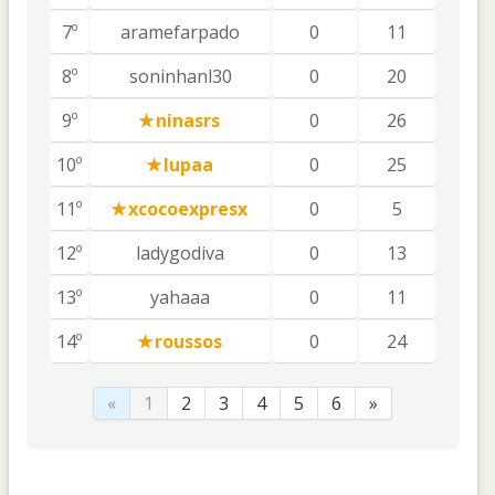
7º
aramefarpado
0
11
8º
soninhanl30
0
20
9º
ninasrs
0
26
10º
lupaa
0
25
11º
xcocoexpresx
0
5
12º
ladygodiva
0
13
13º
yahaaa
0
11
14º
roussos
0
24
«
1
2
3
4
5
6
»