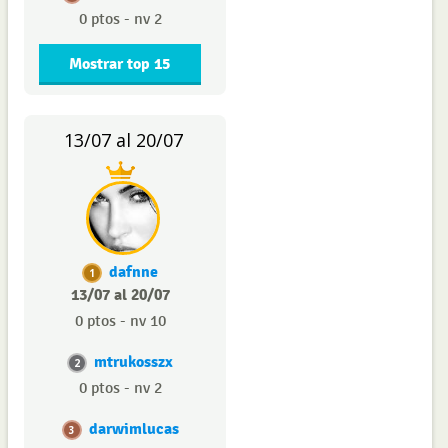
0 ptos - nv 2
Mostrar top 15
13/07 al 20/07
dafnne
1
13/07 al 20/07
0 ptos - nv 10
mtrukosszx
2
0 ptos - nv 2
darwimlucas
3