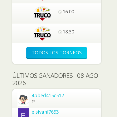
16:00
18:30
TODOS LOS TORNEOS
ÚLTIMOS GANADORES - 08-AGO-
2026
4bbed415c512
1º
elsivani7653