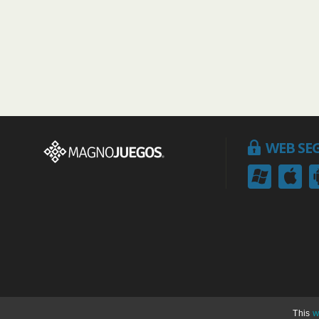
WEB SE
w
This