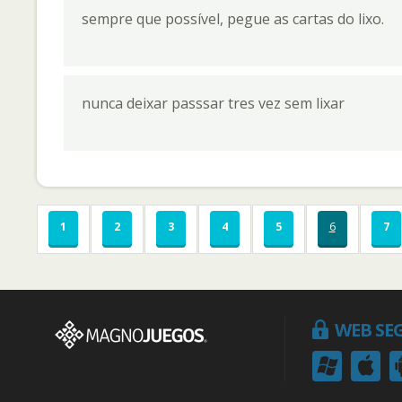
sempre que possível, pegue as cartas do lixo.
nunca deixar passsar tres vez sem lixar
1
2
3
4
5
6
7
WEB SE