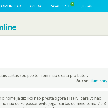
!
COMUNIDAD
AYUDA
PASAPORTE
JUGAR
nline
quais cartas seu pco tem em mão e esta pra bater.
Autor:
iluminaty
 o nome ja diz lixo não presta ogora si servi para vc não
zinho não deixe passar evite jogar cartas do meio como 7 e 8