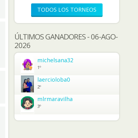
TODOS LOS TORNEOS
ÚLTIMOS GANADORES - 06-AGO-
2026
michelsana32
1º
laercioloba0
2º
mlrmaravilha
3º