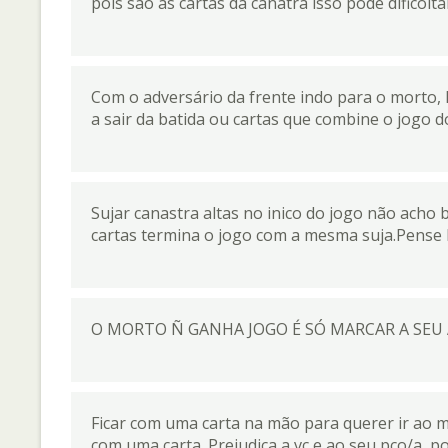
pois são as cartas da canatra isso pode dificolta
Com o adversário da frente indo para o morto, l
a sair da batida ou cartas que combine o jogo d
Sujar canastra altas no inico do jogo não ach
cartas termina o jogo com a mesma suja.Pense b
O MORTO Ñ GANHA JOGO É SÓ MARCAR A SEU A
Ficar com uma carta na mão para querer ir ao mo
com uma carta. Prejudica a vc e ao seu pco/a, p