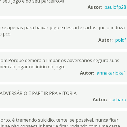
r seu jogo e do seu parceiro.vl!
Autor:
paulofp28
ixe apenas para baixar jogo e descarte cartas que o induza
o pco.
Autor:
poldf
o bom.Porque demora a limpar os adversarios segura suas
em ao jogar no inicio do jogo.
Autor:
annakarioka1
DVERSÁRIO E PARTIR PRA VITÓRIA.
Autor:
cuchara
rto, é tremendo suicidio, tente, se possível, nunca ficar
ois se não conseguir bater e ficar rodando com uma carta,