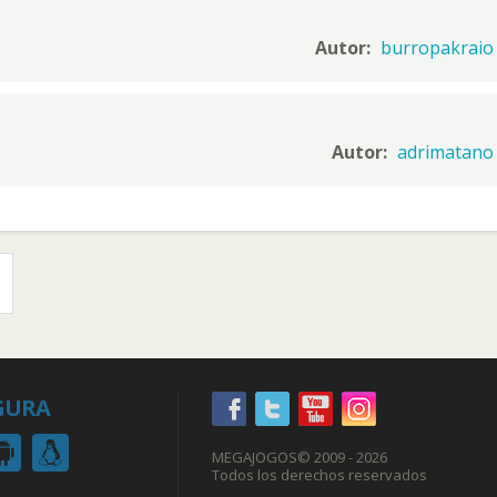
Autor:
burropakraio
Autor:
adrimatano
GURA
MEGAJOGOS
© 2009 - 2026
Todos los derechos reservados