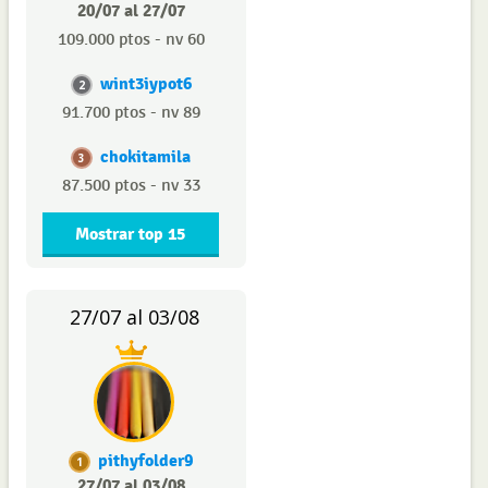
20/07 al 27/07
109.000 ptos - nv 60
wint3iypot6
2
91.700 ptos - nv 89
chokitamila
3
87.500 ptos - nv 33
Mostrar top 15
27/07 al 03/08
pithyfolder9
1
27/07 al 03/08