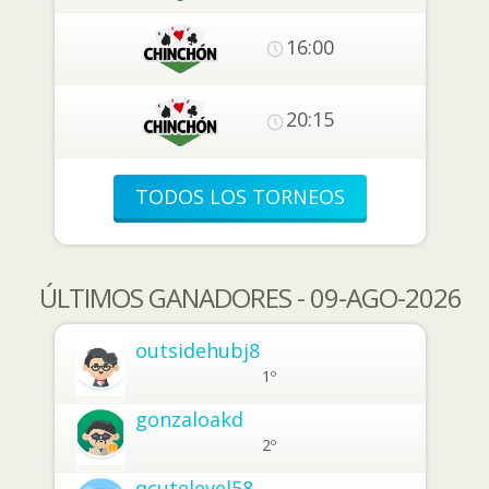
16:00
20:15
TODOS LOS TORNEOS
ÚLTIMOS GANADORES - 09-AGO-2026
outsidehubj8
1º
gonzaloakd
2º
qcutelevel58