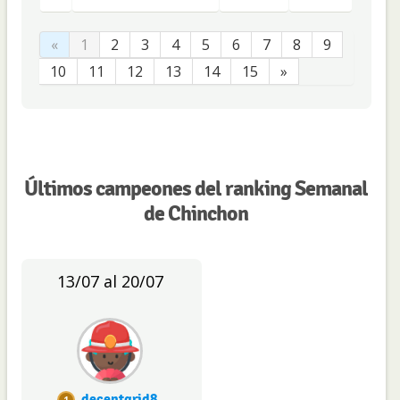
«
1
2
3
4
5
6
7
8
9
10
11
12
13
14
15
»
Últimos campeones del ranking Semanal
de Chinchon
13/07 al 20/07
decentgrid8