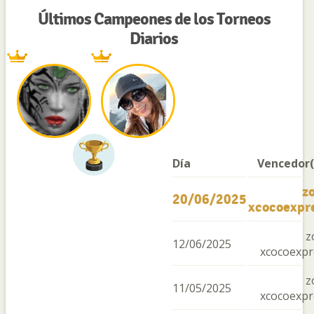
Últimos Campeones de los Torneos
Diarios
Día
Vencedor(
z
20/06/2025
xcocoexpr
z
12/06/2025
xcocoexpr
z
11/05/2025
xcocoexpr