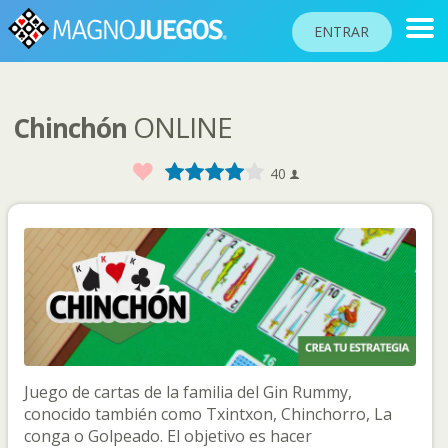
ENTRAR
ONLINE
Chinchón
RANKINGS
TORNEOS
Favorito
1
2
3
4
5
40
COMUNIDAD
AYUDA
PASAPORTE
!
JUGAR
Juego de cartas de la familia del Gin Rummy,
Idioma del sitio
conocido también como Txintxon, Chinchorro, La
conga o Golpeado. El objetivo es hacer