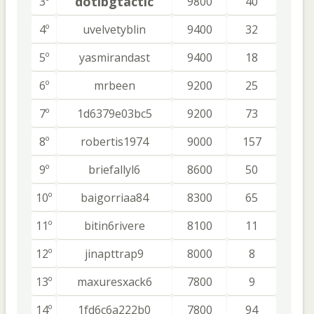
dotibgtactic
3º
9800
40
4º
uvelvetyblin
9400
32
5º
yasmirandast
9400
18
6º
mrbeen
9200
25
7º
1d6379e03bc5
9200
73
8º
robertis1974
9000
157
9º
briefallyl6
8600
50
10º
baigorriaa84
8300
65
11º
bitin6rivere
8100
11
12º
jinapttrap9
8000
8
13º
maxuresxack6
7800
9
14º
1fd6c6a222b0
7800
94