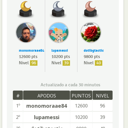
monomoraae84
lupamessi
dotibgtactic
12600 pts
10200 pts
9800 pts
Nivel
96
Nivel
39
Nivel
40
Actualizado a cada 30 minutos
#
APODOS
PUNTOS
NIVEL
monomoraae84
1º
12600
96
lupamessi
2º
10200
39