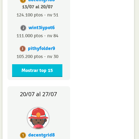
1
13/07 al 20/07
124.100 ptos - nv 51
wint3iypot6
2
111.000 ptos - nv 84
pithyfolder9
3
105.200 ptos - nv 30
Mostrar top 15
20/07 al 27/07
decentgrid8
1