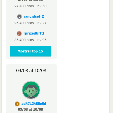
97.400 ptos - nv 50
rancidsetr2
2
93.400 ptos - nv 27
rprizedbrttl
3
85.400 ptos - nv 95
Mostrar top 15
03/08 al 10/08
ad4712486e5d
1
03/08 al 10/08