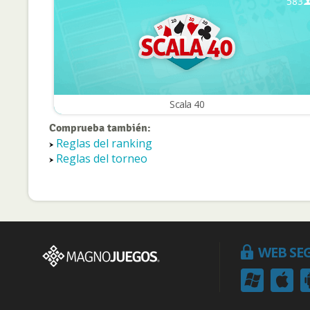
583
Scala 40
Comprueba también:
Reglas del ranking
Reglas del torneo
WEB SE