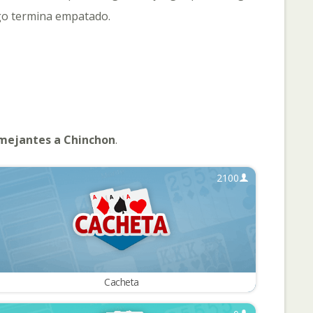
ego termina empatado.
mejantes a Chinchon
.
2100
Cacheta