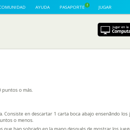
!
COMUNIDAD
AYUDA
PASAPORTE
JUGAR
0 puntos o más.
da. Consiste en descartar 1 carta boca abajo ensenãndo los
puntos o menos.
tas que han sobrado en la mano después de mostrar los jueg