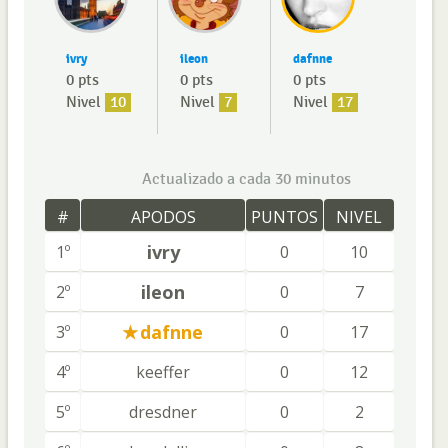
ivry
ileon
dafnne
0 pts
0 pts
0 pts
Nivel
10
Nivel
7
Nivel
17
Actualizado a cada 30 minutos
#
APODOS
PUNTOS
NIVEL
ivry
1º
0
10
ileon
2º
0
7
dafnne
3º
0
17
4º
keeffer
0
12
5º
dresdner
0
2