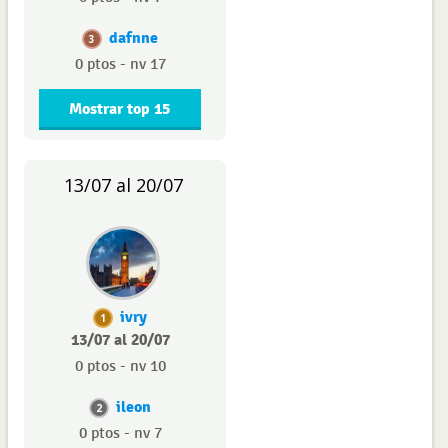
dafnne
3
0 ptos - nv 17
Mostrar top 15
13/07 al 20/07
ivry
1
13/07 al 20/07
0 ptos - nv 10
ileon
2
0 ptos - nv 7