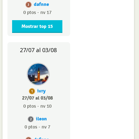
dafnne
3
0 ptos - nv 17
Mostrar top 15
27/07 al 03/08
ivry
1
27/07 al 03/08
0 ptos - nv 10
ileon
2
0 ptos - nv 7