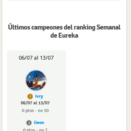
Últimos campeones del ranking Semanal
de Eureka
06/07 al 13/07
ivry
1
06/07 al 13/07
0 ptos - nv 10
ileon
2
0 ptos - nv 7