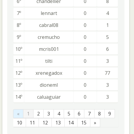
6º
chandellier
0
8
7º
lennart
0
4
8º
cabral08
0
1
9º
cremucho
0
5
10º
mcris001
0
6
11º
tilti
0
3
12º
xrenegadox
0
77
13º
dioneml
0
3
14º
caluaguiar
0
3
«
1
2
3
4
5
6
7
8
9
10
11
12
13
14
15
»