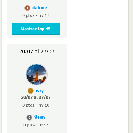
dafnne
3
0 ptos - nv 17
Mostrar top 15
20/07 al 27/07
ivry
1
20/07 al 27/07
0 ptos - nv 10
ileon
2
0 ptos - nv 7