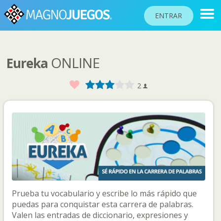
ENTRAR
ONLINE
Eureka
RANKINGS
TORNEOS
Favorito
1
2
3
4
5
2
COMUNIDAD
AYUDA
PASAPORTE
!
JUGAR
Prueba tu vocabulario y escribe lo más rápido que
Idioma del sitio
puedas para conquistar esta carrera de palabras.
Valen las entradas de diccionario, expresiones y