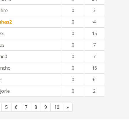
fire
0
3
nhas2
0
4
ex
0
15
aus
0
7
ad0
0
7
oncho
0
16
rs
0
6
orie
0
2
5
6
7
8
9
10
»