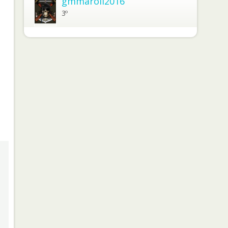
gmmaroli2016
3º