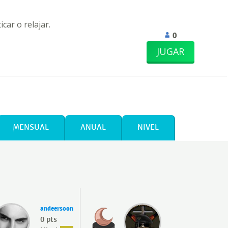
car o relajar.
0
JUGAR
MENSUAL
ANUAL
NIVEL
andeersoon
0 pts