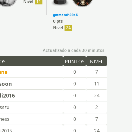
Nivel
11
gmmaroli2016
0 pts
Nivel
24
Actualizado a cada 30 minutos
OS
PUNTOS
NIVEL
nne
0
7
soon
0
11
i2016
0
24
sszx
0
2
hess
0
7
i2015
0
24