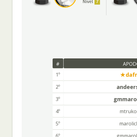
Nivel
7
#
APOD
daf
1º
andeer
2º
gmmarol
3º
4º
mtruko
5º
marolic
6º
gmmarol