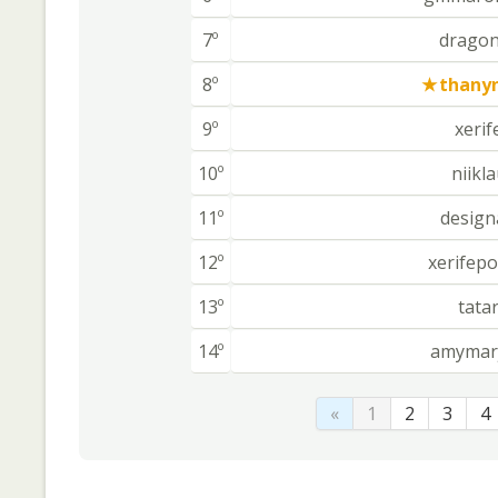
7º
dragon
8º
thany
9º
xerif
10º
niikl
11º
design
12º
xerifep
13º
tata
14º
amymarj
«
1
2
3
4