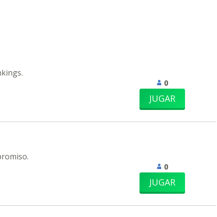
nkings.
0
JUGAR
promiso.
0
JUGAR