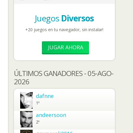
Juegos
Diversos
+20 juegos en tu navegador, sin instalar!
JUGAR AHORA
ÚLTIMOS GANADORES - 05-AGO-
2026
dafnne
1º
andeersoon
2º