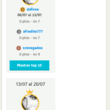
dafnne
1
06/07 al 13/07
0 ptos - nv 7
afrodite777
2
0 ptos - nv 7
xrenegadox
3
0 ptos - nv 9
Mostrar top 15
13/07 al 20/07