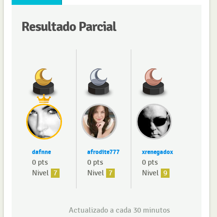
Resultado Parcial
dafnne
afrodite777
xrenegadox
0 pts
0 pts
0 pts
Nivel
7
Nivel
7
Nivel
9
Actualizado a cada 30 minutos