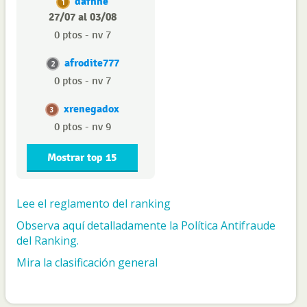
dafnne
1
27/07 al 03/08
0 ptos - nv 7
afrodite777
2
0 ptos - nv 7
xrenegadox
3
0 ptos - nv 9
Mostrar top 15
Lee el reglamento del ranking
Observa aquí detalladamente la Política Antifraude
del Ranking.
Mira la clasificación general