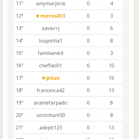
11º
amymarjorie
0
4
12º
mirros013
0
3
13º
xavierrj
0
6
14º
luupinha1
0
8
15º
familianikit
0
3
16º
cheffao01
0
10
17º
pituu
0
16
18º
francesca42
0
13
19º
aramefarpado
0
8
20º
soninhanl30
0
8
21º
adejet123
0
13