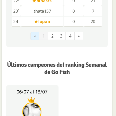
22º
ninasrs
0
21
23º
thata157
0
7
24º
lupaa
0
20
«
1
2
3
4
»
Últimos campeones del ranking Semanal
de Go Fish
06/07 al 13/07