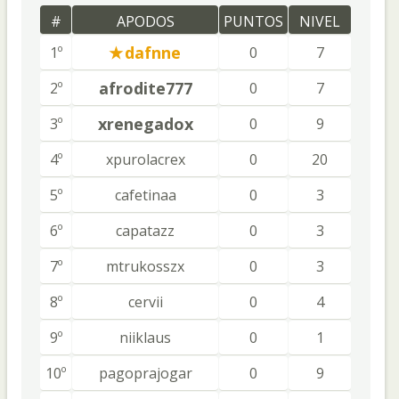
#
APODOS
PUNTOS
NIVEL
dafnne
1º
0
7
afrodite777
2º
0
7
xrenegadox
3º
0
9
4º
xpurolacrex
0
20
5º
cafetinaa
0
3
6º
capatazz
0
3
7º
mtrukosszx
0
3
8º
cervii
0
4
9º
niiklaus
0
1
10º
pagoprajogar
0
9