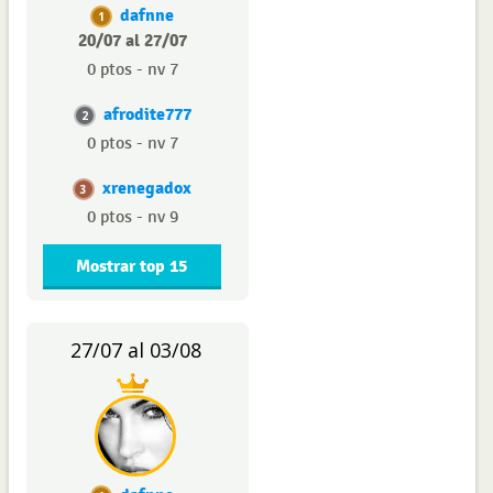
dafnne
1
20/07 al 27/07
0 ptos - nv 7
afrodite777
2
0 ptos - nv 7
xrenegadox
3
0 ptos - nv 9
Mostrar top 15
27/07 al 03/08