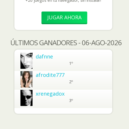
+20 juegos en tu navegador, sin instalar!
JUGAR AHORA
ÚLTIMOS GANADORES - 06-AGO-2026
dafnne
1º
afrodite777
2º
xrenegadox
3º