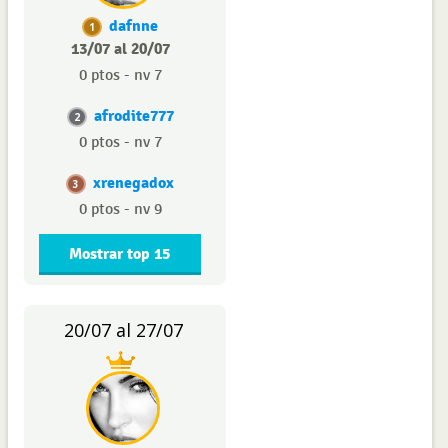
dafnne
1
13/07 al 20/07
0 ptos - nv 7
afrodite777
2
0 ptos - nv 7
xrenegadox
3
0 ptos - nv 9
Mostrar top 15
20/07 al 27/07