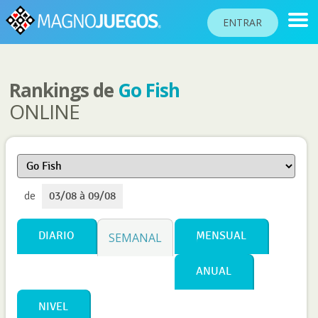
ENTRAR
Rankings de
Go Fish
RANKINGS
ONLINE
TORNEOS
COMUNIDAD
AYUDA
de
03/08 à 09/08
PASAPORTE
!
JUGAR
DIARIO
MENSUAL
SEMANAL
ANUAL
Idioma del sitio
NIVEL