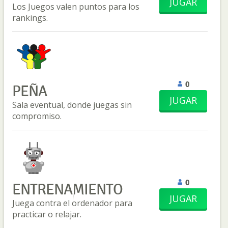
JUGAR
Los Juegos valen puntos para los
rankings.
0
PEÑA
JUGAR
Sala eventual, donde juegas sin
compromiso.
0
ENTRENAMIENTO
JUGAR
Juega contra el ordenador para
practicar o relajar.