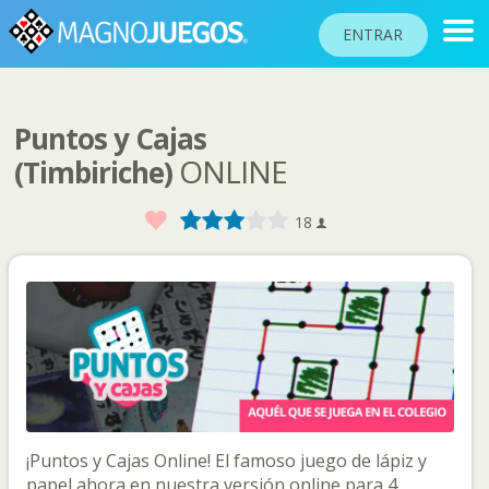
ENTRAR
Puntos y Cajas
RANKINGS
ONLINE
(Timbiriche)
TORNEOS
Favorito
1
2
3
4
5
18
COMUNIDAD
AYUDA
PASAPORTE
!
JUGAR
Idioma del sitio
¡Puntos y Cajas Online! El famoso juego de lápiz y
papel ahora en nuestra versión online para 4