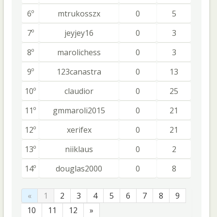
6º
mtrukosszx
0
5
7º
jeyjey16
0
3
8º
marolichess
0
3
9º
123canastra
0
13
10º
claudior
0
25
11º
gmmaroli2015
0
21
12º
xerifex
0
21
13º
niiklaus
0
2
14º
douglas2000
0
8
«
1
2
3
4
5
6
7
8
9
10
11
12
»