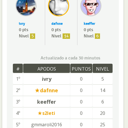
ivry
dafnne
keeffer
0 pts
0 pts
0 pts
Nivel
5
Nivel
14
Nivel
6
Actualizado a cada 30 minutos
#
APODOS
PUNTOS
NIVEL
ivry
1º
0
5
dafnne
2º
0
14
keeffer
3º
0
6
4º
s2leti
0
20
5º
gmmaroli2016
0
25