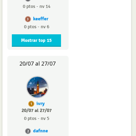
0 ptos - nv 14
keeffer
3
0 ptos - nv 6
Mostrar top 15
20/07 al 27/07
ivry
1
20/07 al 27/07
0 ptos - nv 5
dafnne
2