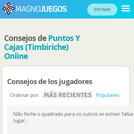
ENTRAR
Consejos de
Puntos Y
RANKINGS
Cajas (Timbiriche)
TORNEOS
Online
COMUNIDAD
AYUDA
Consejos de los jugadores
PASAPORTE
!
MÁS RECIENTES
Ordenar por:
Populares
JUGAR
Não feche o quadrado para os outros se estiver falta
Idioma del sitio
lugar...