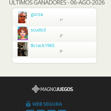
ÚLTIMOS GANADORES - 06-AGO-2026
gurza
1º
scudo3
2º
8crack1965
3º
WEB SEGURA