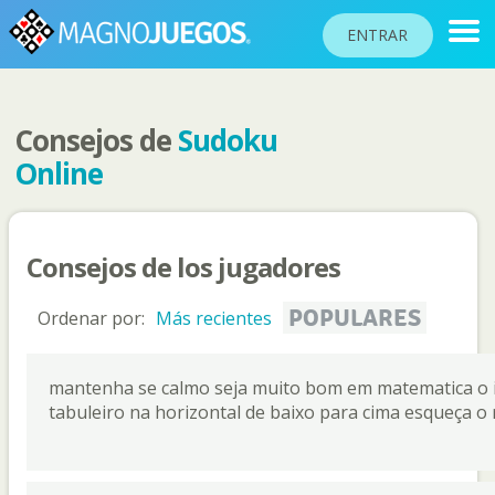
ENTRAR
Consejos de
Sudoku
RANKINGS
Online
TORNEOS
COMUNIDAD
Consejos de los jugadores
AYUDA
PASAPORTE
POPULARES
Ordenar por:
Más recientes
!
JUGAR
mantenha se calmo seja muito bom em matematica o 
tabuleiro na horizontal de baixo para cima esqueça 
Idioma del sitio