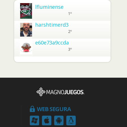
lfluminense
1º
harshtimerd3
2º
e60e73a9ccda
3º
WEB SEGURA