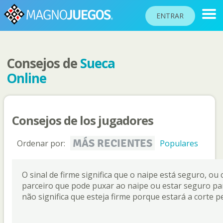
ENTRAR
Consejos de
Sueca
RANKINGS
Online
TORNEOS
COMUNIDAD
Consejos de los jugadores
AYUDA
PASAPORTE
MÁS RECIENTES
Ordenar por:
Populares
!
JUGAR
O sinal de firme significa que o naipe está seguro, ou 
parceiro que pode puxar ao naipe ou estar seguro para
não significa que esteja firme porque estará a corte 
Idioma del sitio