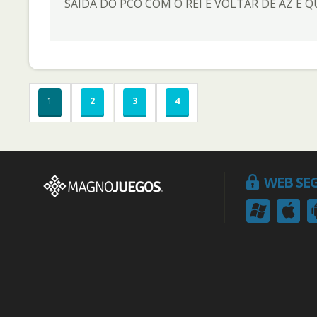
SAIDA DO PCO COM O REI E VOLTAR DE AZ E Q
1
2
3
4
WEB SE