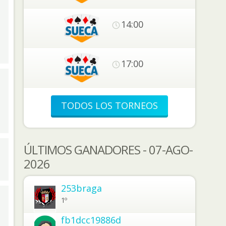
14:00
17:00
TODOS LOS TORNEOS
ÚLTIMOS GANADORES - 07-AGO-
2026
253braga
1º
fb1dcc19886d