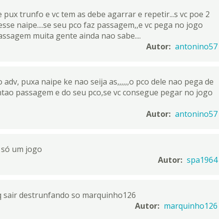
e pux trunfo e vc tem as debe agarrar e repetir...s vc poe 2
sse naipe....se seu pco faz passagem,,e vc pega no jogo
passagem muita gente ainda nao sabe....
Autor:
antonino57
dv, puxa naipe ke nao seija as,,,,,,o pco dele nao pega de
 entao passagem e do seu pco,se vc consegue pegar no jogo
Autor:
antonino57
é só um jogo
Autor:
spa1964
q sair destrunfando so marquinho126
Autor:
marquinho126