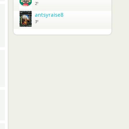
2º
antsyraise8
3º