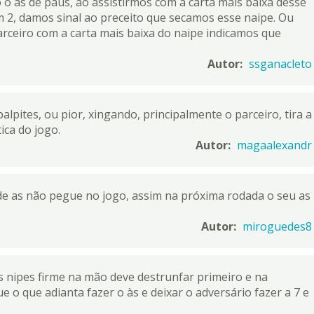
o as de paus, ao assistirmos com a carta mais baixa desse
m 2, damos sinal ao preceito que secamos esse naipe. Ou
ceiro com a carta mais baixa do naipe indicamos que
Autor:
ssganacleto
lpites, ou pior, xingando, principalmente o parceiro, tira a
ica do jogo.
Autor:
magaalexandr
r de as não pegue no jogo, assim na próxima rodada o seu as
Autor:
miroguedes8
is nipes firme na mão deve destrunfar primeiro e na
o que adianta fazer o às e deixar o adversário fazer a 7 e