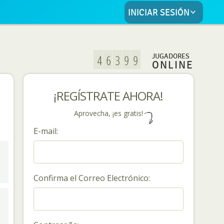
INICIAR SESIÓN
JUGADORES
ONLINE
¡REGÍSTRATE AHORA!
Aprovecha, ¡es gratis!
E-mail:
Confirma el Correo Electrónico: