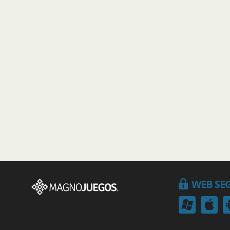
WEB SE