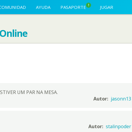
!
COMUNIDAD
AYUDA
PASAPORTE
JUGAR
Online
STIVER UM PAR NA MESA.
Autor:
jasonn13
Autor:
stalinpoder