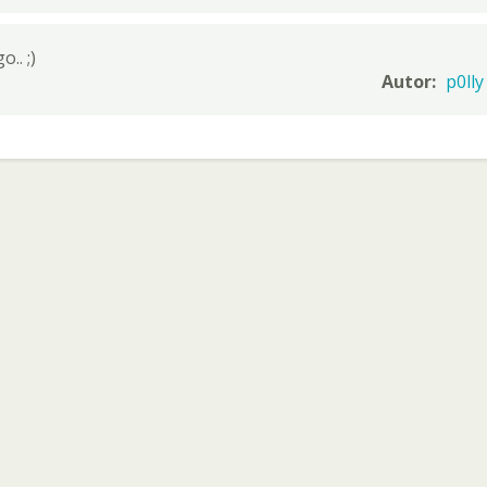
.. ;)
Autor:
p0lly