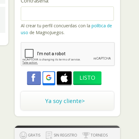
Contraseña:
Al crear tu perfil concuerdas con la
política de
uso
de MagnoJuegos.
Ya soy cliente>
GRATIS
SIN REGISTRO
TORNEOS