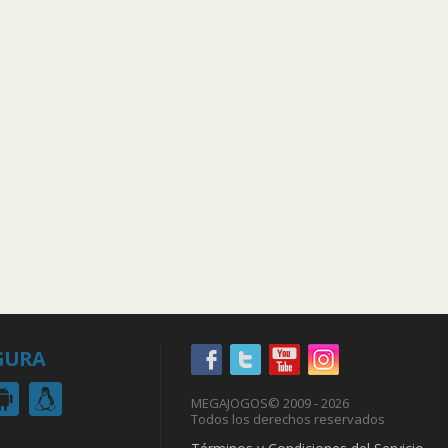
GURA
MEGAJOGOS
© 2009 - 2026
Todos los derechos reservados