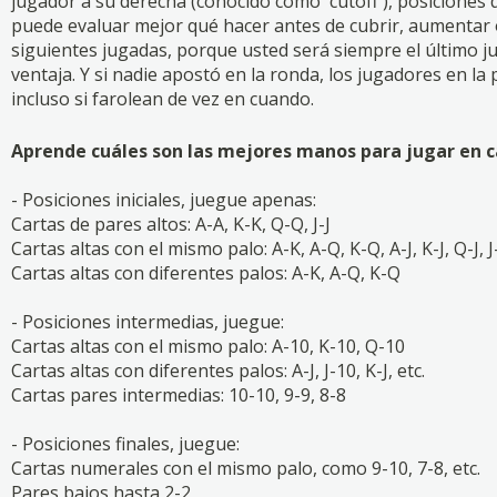
jugador a su derecha (conocido como 'cutoff'), posicione
puede evaluar mejor qué hacer antes de cubrir, aumentar o 
siguientes jugadas, porque usted será siempre el último j
ventaja. Y si nadie apostó en la ronda, los jugadores en la
incluso si farolean de vez en cuando.
Aprende cuáles son las mejores manos para jugar en c
- Posiciones iniciales, juegue apenas:
Cartas de pares altos: A-A, K-K, Q-Q, J-J
Cartas altas con el mismo palo: A-K, A-Q, K-Q, A-J, K-J, Q-J, 
Cartas altas con diferentes palos: A-K, A-Q, K-Q
- Posiciones intermedias, juegue:
Cartas altas con el mismo palo: A-10, K-10, Q-10
Cartas altas con diferentes palos: A-J, J-10, K-J, etc.
Cartas pares intermedias: 10-10, 9-9, 8-8
- Posiciones finales, juegue:
Cartas numerales con el mismo palo, como 9-10, 7-8, etc.
Pares bajos hasta 2-2