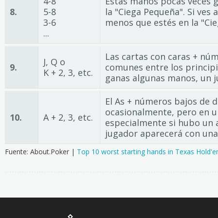
4-8
Estas manos pocas veces ga
8.
5-8
la "Ciega Pequeña". Si ves 
3-6
menos que estés en la "Cie
...
Las cartas con caras + núm
J, Q o
9.
comunes entre los principi
K + 2, 3, etc.
ganas algunas manos, un ju
El As + números bajos de d
ocasionalmente, pero en u
10.
A + 2, 3, etc.
especialmente si hubo un 
jugador aparecerá con una
Fuente: About.Poker |
Top 10 worst starting hands in Texas Hold'