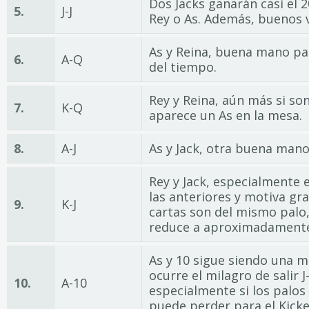
Dos Jacks ganarán casi el 2
5.
J-J
Rey o As. Además, buenos v
As y Reina, buena mano par
6.
A-Q
del tiempo.
Rey y Reina, aún más si so
7.
K-Q
aparece un As en la mesa.
8.
A-J
As y Jack, otra buena mano
Rey y Jack, especialmente 
las anteriores y motiva gr
9.
K-J
cartas son del mismo palo, 
reduce a aproximadamente 
As y 10 sigue siendo una m
ocurre el milagro de salir 
10.
A-10
especialmente si los palos
puede perder para el Kicke