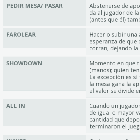
PEDIR MESA/ PASAR
Abstenerse de apos
da al jugador de la
(antes que él) tam
FAROLEAR
Hacer o subir una 
esperanza de que o
corran, dejando la 
SHOWDOWN
Momento en que to
(manos); quien ten
La excepción es si
la mesa gana la ap
el valor se divide 
ALL IN
Cuando un jugador 
de igual o mayor v
cantidad que depo
terminaron el jueg