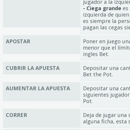
jugador a la izquie
- Ciega grande
es 
izquierda de quien
es siempre la pers
pagan las cegas si
APOSTAR
Poner en juego una
menor que el límit
ingles
Bet
.
CUBRIR LA APUESTA
Depositar una cant
Bet the Pot.
AUMENTAR LA APUESTA
Depositar una cant
siguientes jugador
Pot.
CORRER
Deja de jugar una 
alguna ficha, esta 