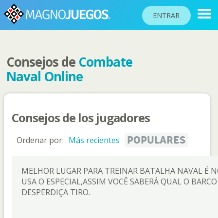
ENTRAR
Consejos de
Combate
RANKINGS
Naval Online
TORNEOS
COMUNIDAD
Consejos de los jugadores
AYUDA
PASAPORTE
POPULARES
Ordenar por:
Más recientes
!
JUGAR
MELHOR LUGAR PARA TREINAR BATALHA NAVAL É 
USA O ESPECIAL,ASSIM VOCÊ SABERÁ QUAL O BARCO
DESPERDIÇA TIRO.
Idioma del sitio