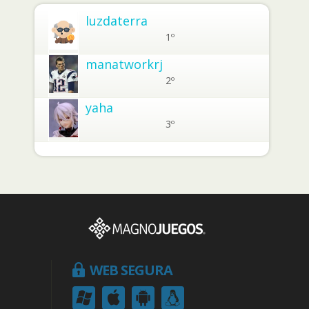
luzdaterra
1º
manatworkrj
2º
yaha
3º
WEB SEGURA