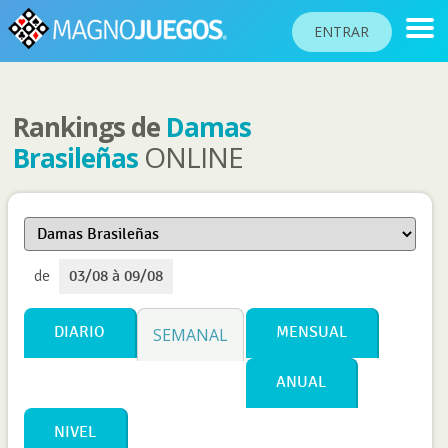
ENTRAR
Rankings de
Damas
RANKINGS
ONLINE
Brasileñas
TORNEOS
COMUNIDAD
AYUDA
de
03/08 à 09/08
PASAPORTE
!
JUGAR
DIARIO
MENSUAL
SEMANAL
ANUAL
Idioma del sitio
NIVEL