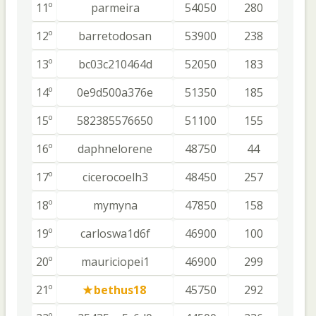
11º
parmeira
54050
280
12º
barretodosan
53900
238
13º
bc03c210464d
52050
183
14º
0e9d500a376e
51350
185
15º
582385576650
51100
155
16º
daphnelorene
48750
44
17º
cicerocoelh3
48450
257
18º
mymyna
47850
158
19º
carloswa1d6f
46900
100
20º
mauriciopei1
46900
299
21º
bethus18
45750
292