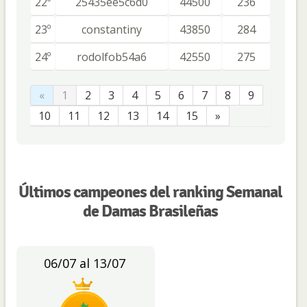
22º
25435ee5c6d0
44500
236
23º
constantiny
43850
284
24º
rodolfob54a6
42550
275
«
1
2
3
4
5
6
7
8
9
10
11
12
13
14
15
»
Últimos campeones del ranking Semanal
de Damas Brasileñas
06/07 al 13/07