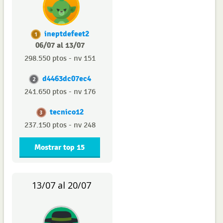
ineptdefeet2
1
06/07 al 13/07
298.550 ptos - nv 151
d4463dc07ec4
2
241.650 ptos - nv 176
tecnico12
3
237.150 ptos - nv 248
Mostrar top 15
13/07 al 20/07