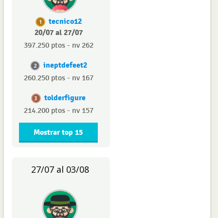
tecnico12
1
20/07 al 27/07
397.250 ptos - nv 262
ineptdefeet2
2
260.250 ptos - nv 167
tolderfigure
3
214.200 ptos - nv 157
Mostrar top 15
27/07 al 03/08