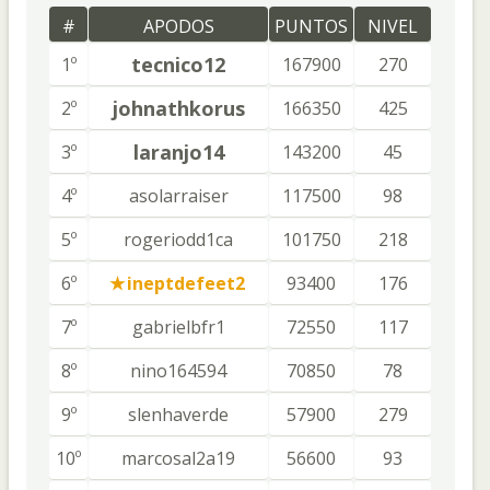
#
APODOS
PUNTOS
NIVEL
tecnico12
1º
167900
270
johnathkorus
2º
166350
425
laranjo14
3º
143200
45
4º
asolarraiser
117500
98
5º
rogeriodd1ca
101750
218
6º
ineptdefeet2
93400
176
7º
gabrielbfr1
72550
117
8º
nino164594
70850
78
9º
slenhaverde
57900
279
10º
marcosal2a19
56600
93