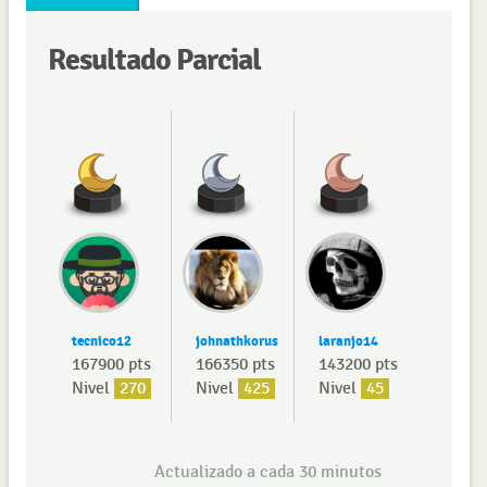
Resultado Parcial
tecnico12
johnathkorus
laranjo14
167900 pts
166350 pts
143200 pts
Nivel
270
Nivel
425
Nivel
45
Actualizado a cada 30 minutos