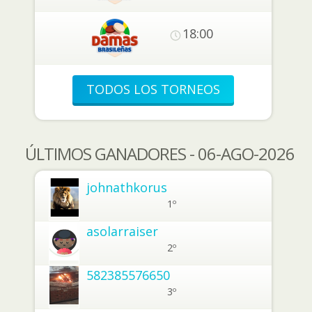
18:00
TODOS LOS TORNEOS
ÚLTIMOS GANADORES - 06-AGO-2026
johnathkorus
1º
asolarraiser
2º
582385576650
3º