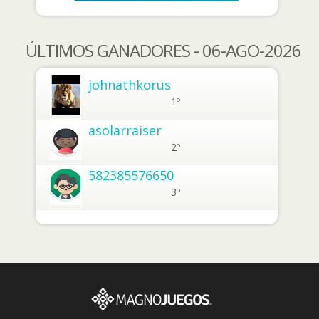
ÚLTIMOS GANADORES - 06-AGO-2026
johnathkorus
1º
asolarraiser
2º
582385576650
3º