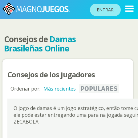
ENTRAR
Consejos de
Damas
RANKINGS
Brasileñas Online
TORNEOS
COMUNIDAD
Consejos de los jugadores
AYUDA
PASAPORTE
POPULARES
Ordenar por:
Más recientes
!
JUGAR
O jogo de damas é um jogo estratégico, então tome cu
ele pode estar entregando uma para na jogada seguin
ZECABOLA
Idioma del sitio