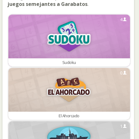
juegos semejantes a Garabatos
.
4
Sudoku
0
El Ahorcado
1