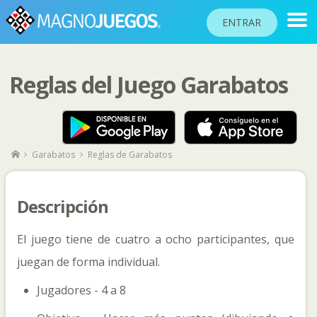
ENTRAR
Reglas del Juego Garabatos
RANKINGS
TORNEOS
COMUNIDAD
Garabatos
Reglas de Garabatos
AYUDA
PASAPORTE
Descripción
!
JUGAR
El juego tiene de cuatro a ocho participantes, que
juegan de forma individual.
Idioma del sitio
Jugadores - 4 a 8