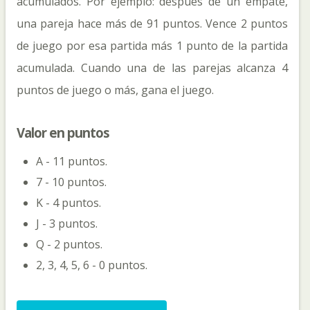
acumulados. Por ejemplo: después de un empate,
una pareja hace más de 91 puntos. Vence 2 puntos
de juego por esa partida más 1 punto de la partida
acumulada. Cuando una de las parejas alcanza 4
puntos de juego o más, gana el juego.
Valor en puntos
A - 11 puntos.
7 - 10 puntos.
K - 4 puntos.
J - 3 puntos.
Q - 2 puntos.
2, 3, 4, 5, 6 - 0 puntos.