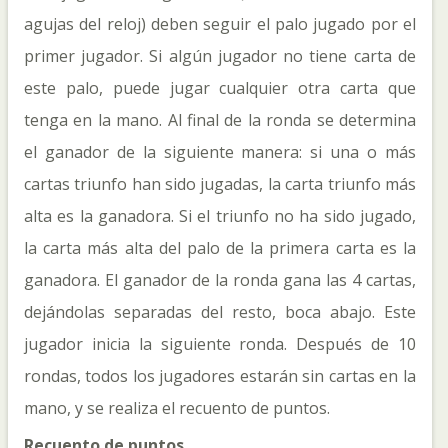
agujas del reloj) deben seguir el palo jugado por el
primer jugador. Si algún jugador no tiene carta de
este palo, puede jugar cualquier otra carta que
tenga en la mano. Al final de la ronda se determina
el ganador de la siguiente manera: si una o más
cartas triunfo han sido jugadas, la carta triunfo más
alta es la ganadora. Si el triunfo no ha sido jugado,
la carta más alta del palo de la primera carta es la
ganadora. El ganador de la ronda gana las 4 cartas,
dejándolas separadas del resto, boca abajo. Este
jugador inicia la siguiente ronda. Después de 10
rondas, todos los jugadores estarán sin cartas en la
mano, y se realiza el recuento de puntos.
Recuento de puntos