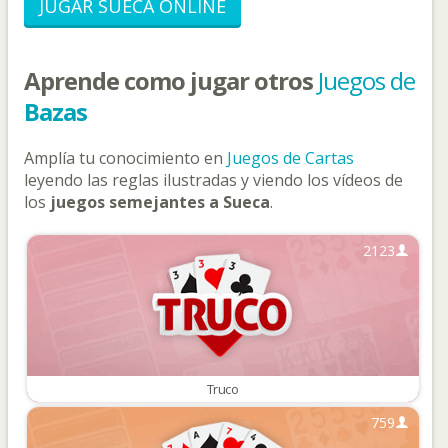
JUGAR SUECA ONLINE
Aprende como jugar otros
Juegos de
Bazas
Amplía tu conocimiento en
Juegos de Cartas
leyendo las reglas ilustradas y viendo los vídeos de
los
juegos semejantes a Sueca
.
2123
Truco
759