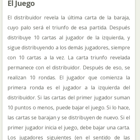
El Juego
El distribuidor revela la última carta de la baraja,
cuyo palo será el triunfo de esa partida. Después
distribuye 10 cartas al jugador de la izquierda, y
sigue distribuyendo a los demás jugadores, siempre
con 10 cartas a la vez. La carta triunfo revelada
permanece con el distribuidor. Después de eso, se
realizan 10 rondas. El jugador que comienza la
primera ronda es el jugador a la izquierda del
distribuidor. Si las cartas del primer jugador suman
10 puntos o menos, puede bajar el juego. Si lo hace,
las cartas se barajan y se distribuyen de nuevo. Si el
primer jugador inicia el juego, debe bajar una carta.
Los jugadores siguientes (en el sentido de las