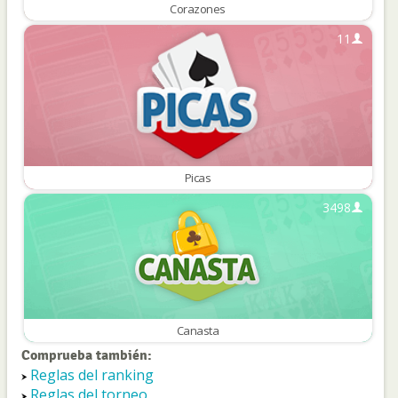
Corazones
11
Picas
3498
Canasta
Comprueba también:
Reglas del ranking
Reglas del torneo