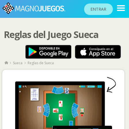
ENTRAR
Reglas del Juego Sueca
RANKINGS
TORNEOS
COMUNIDAD
Sueca
Reglas de Sueca
AYUDA
PASAPORTE
!
JUGAR
Idioma del sitio