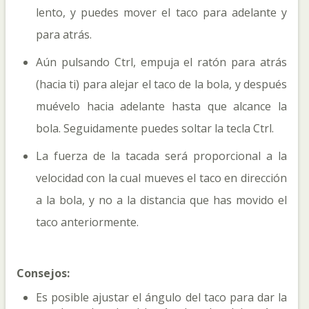
lento, y puedes mover el taco para adelante y
para atrás.
Aún pulsando Ctrl, empuja el ratón para atrás
(hacia ti) para alejar el taco de la bola, y después
muévelo hacia adelante hasta que alcance la
bola. Seguidamente puedes soltar la tecla Ctrl.
La fuerza de la tacada será proporcional a la
velocidad con la cual mueves el taco en dirección
a la bola, y no a la distancia que has movido el
taco anteriormente.
Consejos:
Es posible ajustar el ángulo del taco para dar la