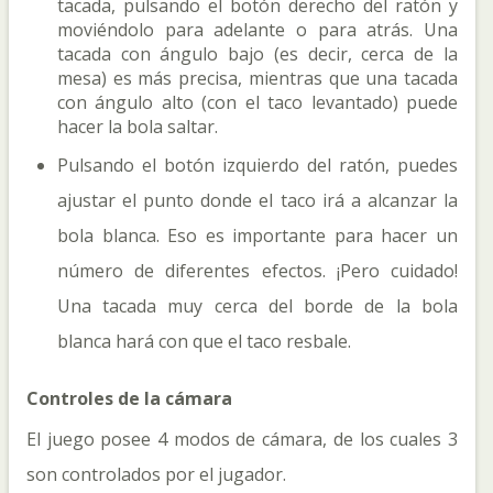
tacada, pulsando el botón derecho del ratón y
moviéndolo para adelante o para atrás. Una
tacada con ángulo bajo (es decir, cerca de la
mesa) es más precisa, mientras que una tacada
con ángulo alto (con el taco levantado) puede
hacer la bola saltar.
Pulsando el botón izquierdo del ratón, puedes
ajustar el punto donde el taco irá a alcanzar la
bola blanca. Eso es importante para hacer un
número de diferentes efectos. ¡Pero cuidado!
Una tacada muy cerca del borde de la bola
blanca hará con que el taco resbale.
Controles de la cámara
El juego posee 4 modos de cámara, de los cuales 3
son controlados por el jugador.