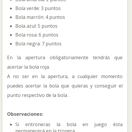
Bola verde: 3 puntos
Bola marrón: 4 puntos
Bola azul: 5 puntos
Bola rosa: 6 puntos
Bola negra: 7 puntos
En la apertura obligatoriamente tendrás que
acertar la bola roja.
A no ser en la apertura, a cualquier momento
puedes acertar la bola que quieras y conseguir el
punto respectivo de la bola .
Observaciones:
Si entroneras la bola en juego ésta
permanecerá en la tronera.