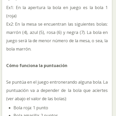
Ex1: En la apertura la bola en juego es la bola 1
(roja)
Ex2: En la mesa se encuentran las siguientes bolas:
marrón (4), azul (5), rosa (6) y negra (7). La bola en
juego será la de menor número de la mesa, o sea, la
bola marrón.
Cómo funciona la puntuación
Se puntúa en el juego entronerando alguna bola. La
puntuación va a depender de la bola que aciertes
(ver abajo el valor de las bolas):
Bola roja: 1 punto
Bola amarilla: 2 puntos