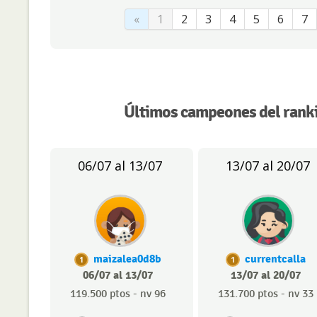
«
1
2
3
4
5
6
7
Últimos campeones del rank
06/07 al 13/07
13/07 al 20/07
maizalea0d8b
currentcalla
1
1
06/07 al 13/07
13/07 al 20/07
119.500 ptos - nv 96
131.700 ptos - nv 33