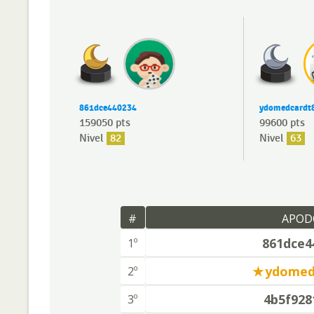
861dce440234
ydomedcardt
159050 pts
99600 pts
Nivel
82
Nivel
63
#
APOD
861dce4
1º
ydomed
2º
4b5f928
3º