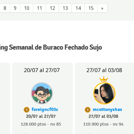
8
9
10
11
12
13
14
15
»
ing Semanal de Buraco Fechado Sujo
20/07 al 27/07
27/07 al 03/08
foreigncf03c
mcottonyxhas
1
1
20/07 al 27/07
27/07 al 03/08
128.000 ptos - nv 85
110.900 ptos - nv 94