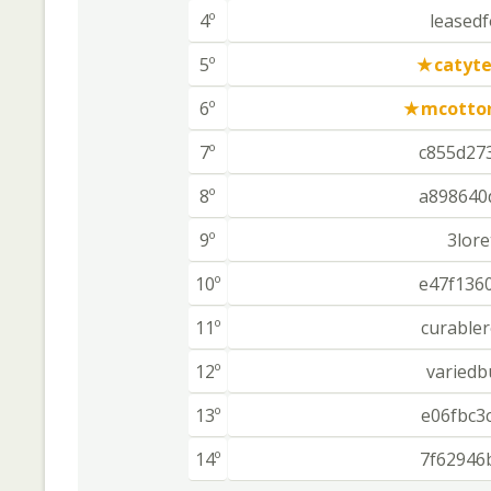
4º
leasedf
5º
catyt
6º
mcotto
7º
c855d27
8º
a898640
9º
3lore
10º
e47f136
11º
curable
12º
variedb
13º
e06fbc3
14º
7f62946