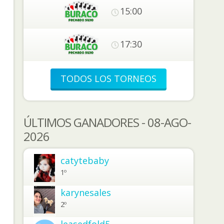
15:00
17:30
TODOS LOS TORNEOS
ÚLTIMOS GANADORES - 08-AGO-
2026
catytebaby
1º
karynesales
2º