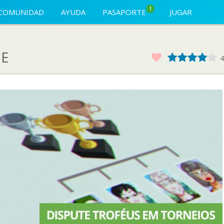
!
COMUNIDAD
AYUDA
PASAPORTE
JUGAR
E
Favorito
1
2
3
4
4