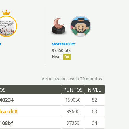
8
4b5f928108bf
97350 pts
Nivel
94
Actualizado a cada 30 minutos
OS
PUNTOS
NIVEL
40234
159050
82
cardt8
99600
63
108bf
97350
94