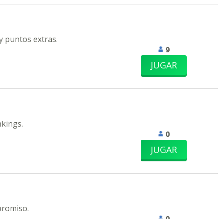
y puntos extras.
9
JUGAR
nkings.
0
JUGAR
promiso.
0