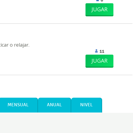
JUGAR
car o relajar.
11
JUGAR
MENSUAL
ANUAL
NIVEL