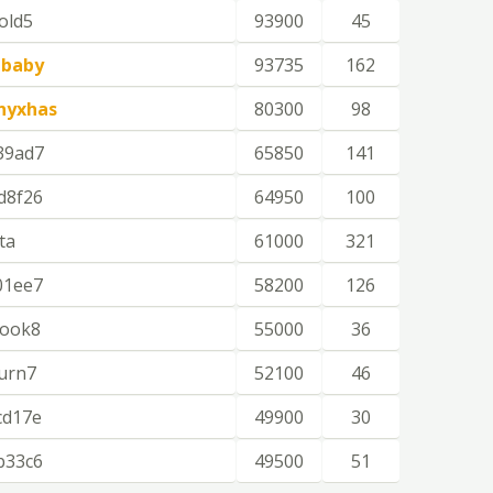
old5
93900
45
ebaby
93735
162
nyxhas
80300
98
39ad7
65850
141
d8f26
64950
100
ta
61000
321
01ee7
58200
126
rook8
55000
36
urn7
52100
46
cd17e
49900
30
b33c6
49500
51