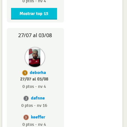
0 ptos - nv 4
Mostrar top 15
27/07 al 03/08
deborha
1
27/07 al 03/08
0 ptos - nv 4
dafnne
2
0 ptos - nv 16
keeffer
3
0 ptos - nv 4