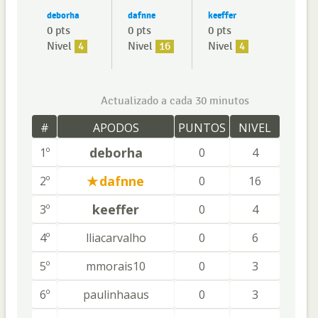
deborha
dafnne
keeffer
0 pts
0 pts
0 pts
Nivel
4
Nivel
16
Nivel
4
Actualizado a cada 30 minutos
#
APODOS
PUNTOS
NIVEL
deborha
1º
0
4
dafnne
2º
0
16
keeffer
3º
0
4
4º
lliacarvalho
0
6
5º
mmorais10
0
3
6º
paulinhaaus
0
3