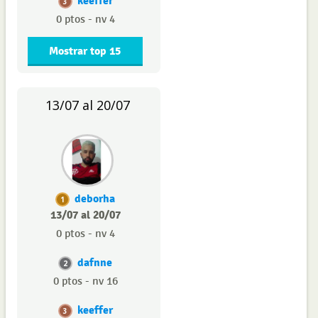
keeffer
3
0 ptos - nv 4
Mostrar top 15
13/07 al 20/07
deborha
1
13/07 al 20/07
0 ptos - nv 4
dafnne
2
0 ptos - nv 16
keeffer
3