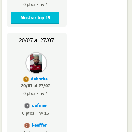
0 ptos - nv 4
Mostrar top 15
20/07 al 27/07
deborha
1
20/07 al 27/07
0 ptos - nv 4
dafnne
2
0 ptos - nv 16
keeffer
3