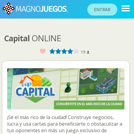
ENTRAR
ONLINE
Capital
RANKINGS
TORNEOS
Favorito
1
2
3
4
5
19
COMUNIDAD
AYUDA
PASAPORTE
!
JUGAR
¡Sé el más rico de la ciudad! Construye negocios,
Idioma del sitio
lucra y usa cartas para beneficiarte o obstaculizar a
tus oponentes en más un juego exclusivo de