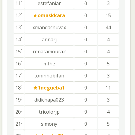
11º
estefaniar
0
3
12º
omaskkara
0
15
13º
xmandachuvax
0
44
14º
annarj
0
4
15º
renatamoura2
0
4
16º
mthe
0
5
17º
toninhobifan
0
3
18º
1negueba1
0
11
19º
didichapa023
0
3
20º
tricolorjp
0
4
21º
simony
0
5