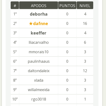
#
APODOS
PUNTOS
NIVEL
deborha
1º
0
4
dafnne
2º
0
16
keeffer
3º
0
4
4º
lliacarvalho
0
6
5º
mmorais10
0
3
6º
paulinhaaus
0
3
7º
daltondaleix
0
12
8º
xlada
0
3
9º
willalmeeida
0
3
10º
rgo3018
0
1