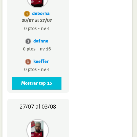
deborha
1
20/07 al 27/07
0 ptos - nv 4
dafnne
2
0 ptos - nv 16
keeffer
3
0 ptos - nv 4
Mostrar top 15
27/07 al 03/08