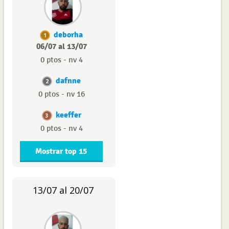
deborha
1
06/07 al 13/07
0 ptos - nv 4
dafnne
2
0 ptos - nv 16
keeffer
3
0 ptos - nv 4
Mostrar top 15
13/07 al 20/07