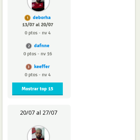
deborha
1
13/07 al 20/07
0 ptos - nv 4
dafnne
2
0 ptos - nv 16
keeffer
3
0 ptos - nv 4
Mostrar top 15
20/07 al 27/07