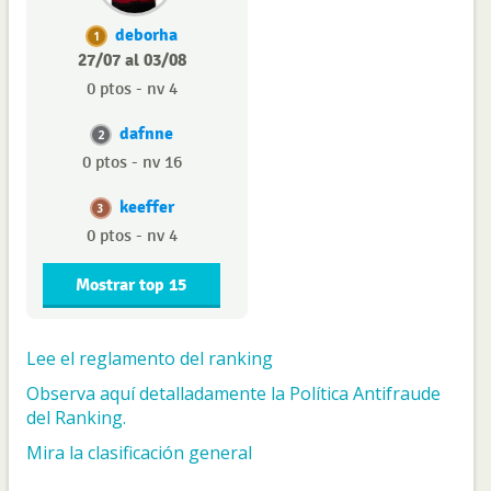
deborha
1
27/07 al 03/08
0 ptos - nv 4
dafnne
2
0 ptos - nv 16
keeffer
3
0 ptos - nv 4
Mostrar top 15
Lee el reglamento del ranking
Observa aquí detalladamente la Política Antifraude
del Ranking.
Mira la clasificación general