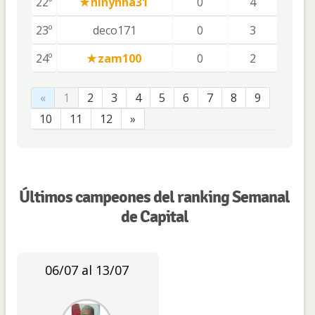
22º
ninynha31
0
4
23º
deco171
0
3
24º
zam100
0
2
«
1
2
3
4
5
6
7
8
9
10
11
12
»
Últimos campeones del ranking Semanal
de Capital
06/07 al 13/07