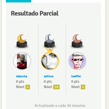
Resultado Parcial
deborha
dafnne
keeffer
0 pts
0 pts
0 pts
Nivel
4
Nivel
16
Nivel
4
Actualizado a cada 30 minutos