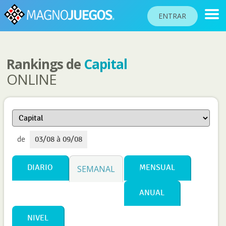
ENTRAR
Rankings de
Capital
RANKINGS
ONLINE
TORNEOS
COMUNIDAD
AYUDA
de
03/08 à 09/08
PASAPORTE
!
JUGAR
DIARIO
MENSUAL
SEMANAL
ANUAL
Idioma del sitio
NIVEL